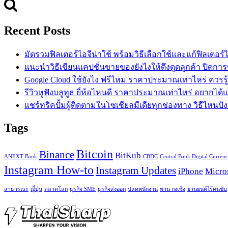
Recent Posts
มัดรวมฟิลเตอร์ไอจีน่าใช้ พร้อมวิธีเลือกใช้และแก้ฟิลเตอร์
แนะนำวิธีเขียนแคปชั่นขายของยังไงให้ดึงดูดลูกค้า ปิดการ
Google Cloud ใช้ยังไง ฟรีไหม ราคาประมาณเท่าไหร่ ควรรู
รีวิวหูฟังบลูทูธ ยี่ห้อไหนดี ราคาประมาณเท่าไหร่ อยากได
แชร์ทริคปั้มผู้ติดตามในโซเชียลมีเดียทุกช่องทาง วิธีไหนปัง
Tags
Bitcoin
Binance
BitKub
ANEXT Bank
CBDC
Central Bank Digital Curren
Instagram How-to
Instagram Updates
iPhone
Micro
สาธารณะ
ญี่ปุ่น
ตลาดโลก
ธุรกิจ SME
ธุรกิจส่งออก
ปลดพนักงาน
พาน กงเซิ่ง
ยานยนต์ไร้คนขับ