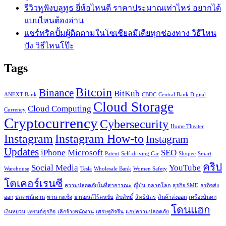
รีวิวหูฟังบลูทูธ ยี่ห้อไหนดี ราคาประมาณเท่าไหร่ อยากได้
แบบไหนต้องอ่าน
แชร์ทริคปั้มผู้ติดตามในโซเชียลมีเดียทุกช่องทาง วิธีไหน
ปัง วิธีไหนโป๊ะ
Tags
Bitcoin
Binance
BitKub
ANEXT Bank
CBDC
Central Bank Digital
Cloud Storage
Cloud Computing
Currency
Cryptocurrency
Cybersecurity
Home Theater
Instagram
Instagram How-to
Instagram
Updates
iPhone
Microsoft
SEO
Patent
Self-driving Car
Shopee
Smart
คริป
Social Media
YouTube
Warehouse
Tesla
Wholesale Bank
Women Safety
โตเคอร์เรนซี
ความปลอดภัยในที่สาธารณะ
ญี่ปุ่น
ตลาดโลก
ธุรกิจ SME
ธุรกิจส่ง
ออก
ปลดพนักงาน
พาน กงเซิ่ง
ยานยนต์ไร้คนขับ
สิขสิทธิ์
สิทธิบัตร
สินค้าส่งออก
เครื่องบินตก
โดนแฮก
เงินหยวน
เทรนด์ธุรกิจ
เลิกจ้างพนักงาน
เศรษฐกิจจีน
แอปความปลอดภัย